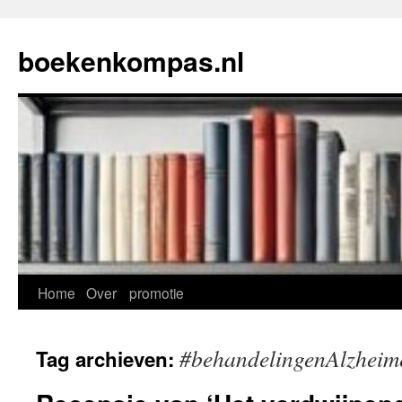
Ga
naar
boekenkompas.nl
de
inhoud
Home
Over
promotie
#behandelingenAlzheim
Tag archieven: