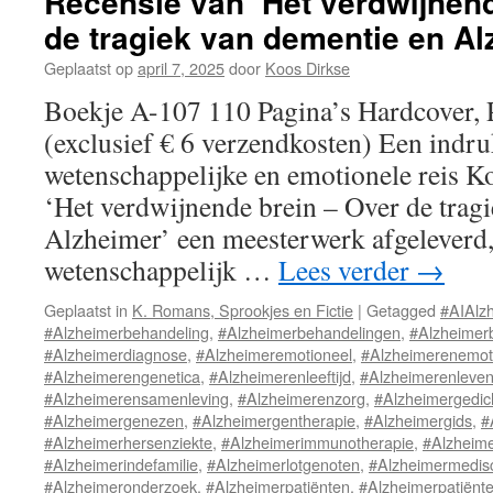
Recensie van ‘Het verdwijnen
de tragiek van dementie en Al
Geplaatst op
april 7, 2025
door
Koos Dirkse
Boekje A-107 110 Pagina’s Hardcover, 
(exclusief € 6 verzendkosten) Een ind
wetenschappelijke en emotionele reis K
‘Het verdwijnende brein – Over de trag
Alzheimer’ een meesterwerk afgeleverd,
wetenschappelijk …
Lees verder
→
Geplaatst in
K. Romans, Sprookjes en Fictie
|
Getagged
#AIAlz
#Alzheimerbehandeling
,
#Alzheimerbehandelingen
,
#Alzheimer
#Alzheimerdiagnose
,
#Alzheimeremotioneel
,
#Alzheimerenemot
#Alzheimerengenetica
,
#Alzheimerenleeftijd
,
#Alzheimerenlevens
#Alzheimerensamenleving
,
#Alzheimerenzorg
,
#Alzheimergedic
#Alzheimergenezen
,
#Alzheimergentherapie
,
#Alzheimergids
,
#
#Alzheimerhersenziekte
,
#Alzheimerimmunotherapie
,
#Alzheime
#Alzheimerindefamilie
,
#Alzheimerlotgenoten
,
#Alzheimermedis
#Alzheimeronderzoek
,
#Alzheimerpatiënten
,
#Alzheimerpatiënt