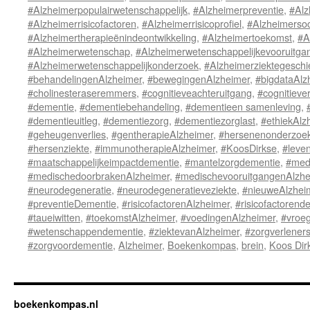
#Alzheimerpopulairwetenschappelijk
,
#Alzheimerpreventie
,
#Alz
#Alzheimerrisicofactoren
,
#Alzheimerrisicoprofiel
,
#Alzheimersoc
#Alzheimertherapieënindeontwikkeling
,
#Alzheimertoekomst
,
#A
#Alzheimerwetenschap
,
#Alzheimerwetenschappelijkevooruitga
#Alzheimerwetenschappelijkonderzoek
,
#Alzheimerziektegeschi
#behandelingenAlzheimer
,
#bewegingenAlzheimer
,
#bigdataAlz
#cholinesteraseremmers
,
#cognitieveachteruitgang
,
#cognitieve
#dementie
,
#dementiebehandeling
,
#dementieen samenleving
,
#dementieuitleg
,
#dementiezorg
,
#dementiezorglast
,
#ethiekAlz
#geheugenverlies
,
#gentherapieAlzheimer
,
#hersenenonderzoe
#hersenziekte
,
#immunotherapieAlzheimer
,
#KoosDirkse
,
#leven
#maatschappelijkeimpactdementie
,
#mantelzorgdementie
,
#medi
#medischedoorbrakenAlzheimer
,
#medischevooruitgangenAlzhe
#neurodegeneratie
,
#neurodegeneratieveziekte
,
#nieuweAlzhei
#preventieDementie
,
#risicofactorenAlzheimer
,
#risicofactorend
#taueiwitten
,
#toekomstAlzheimer
,
#voedingenAlzheimer
,
#vroe
#wetenschappendementie
,
#ziektevanAlzheimer
,
#zorgverlener
#zorgvoordementie
,
Alzheimer
,
Boekenkompas
,
brein
,
Koos Dir
boekenkompas.nl