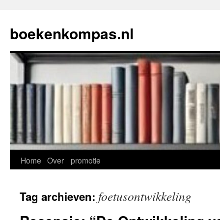
Ga
naar
boekenkompas.nl
de
inhoud
Home
Over
promotie
foetusontwikkeling
Tag archieven: