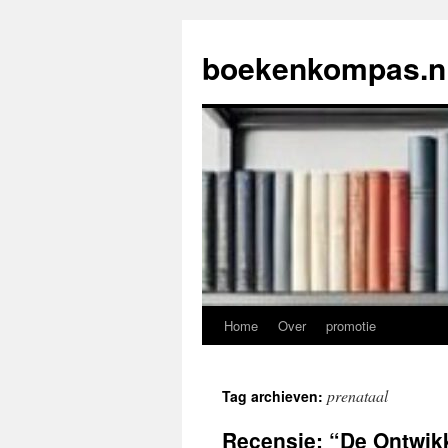
Ga
naar
boekenkompas.n
de
inhoud
Home
Over
promotie
prenataal
Tag archieven:
Recensie: “De Ontwik