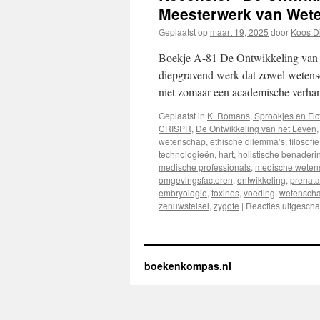
Meesterwerk van Wete
Geplaatst op
maart 19, 2025
door
Koos D
Boekje A-81 De Ontwikkeling van 
diepgravend werk dat zowel wetensch
niet zomaar een academische verhan
Geplaatst in
K. Romans, Sprookjes en Fic
CRISPR
,
De Ontwikkeling van het Leven
wetenschap
,
ethische dilemma’s
,
filosofi
technologieën
,
hart
,
holistische benader
medische professionals
,
medische weten
omgevingsfactoren
,
ontwikkeling
,
prenata
embryologie
,
toxines
,
voeding
,
wetenschap
zenuwstelsel
,
zygote
|
Reacties uitgescha
boekenkompas.nl