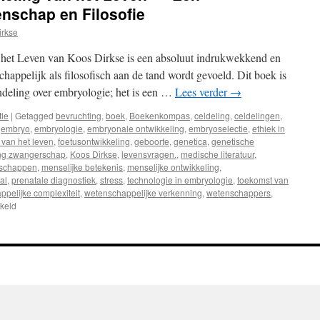
nschap en Filosofie
irkse
het Leven van Koos Dirkse is een absoluut indrukwekkend en
appelijk als filosofisch aan de tand wordt gevoeld. Dit boek is
deling over embryologie; het is een …
Lees verder
→
tie
|
Getagged
bevruchting
,
boek
,
Boekenkompas
,
celdeling
,
celdelingen
,
,
embryo
,
embryologie
,
embryonale ontwikkeling
,
embryoselectie
,
ethiek in
e van het leven
,
foetusontwikkeling
,
geboorte
,
genetica
,
genetische
ing zwangerschap
,
Koos Dirkse
,
levensvragen.
,
medische literatuur
,
schappen
,
menselijke betekenis
,
menselijke ontwikkeling
,
al
,
prenatale diagnostiek
,
stress
,
technologie in embryologie
,
toekomst van
pelijke complexiteit
,
wetenschappelijke verkenning
,
wetenschappers
,
keld
voor
Recensie:
“De
Ontwikkeling
van
het
Leven”
–
Een