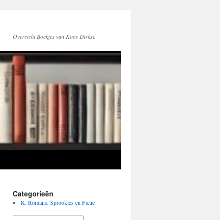
Overzicht Boekjes van Koos Dirkse
Categorieën
K. Romans, Sprookjes en Fictie