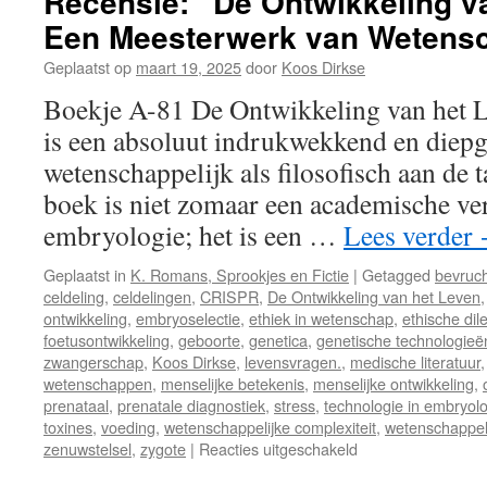
Recensie: “De Ontwikkeling v
Een Meesterwerk van Wetensc
Geplaatst op
maart 19, 2025
door
Koos Dirkse
Boekje A-81 De Ontwikkeling van het 
is een absoluut indrukwekkend en diep
wetenschappelijk als filosofisch aan de 
boek is niet zomaar een academische ve
embryologie; het is een …
Lees verder
Geplaatst in
K. Romans, Sprookjes en Fictie
|
Getagged
bevruch
celdeling
,
celdelingen
,
CRISPR
,
De Ontwikkeling van het Leven
ontwikkeling
,
embryoselectie
,
ethiek in wetenschap
,
ethische di
foetusontwikkeling
,
geboorte
,
genetica
,
genetische technologieë
zwangerschap
,
Koos Dirkse
,
levensvragen.
,
medische literatuur
wetenschappen
,
menselijke betekenis
,
menselijke ontwikkeling
,
prenataal
,
prenatale diagnostiek
,
stress
,
technologie in embryol
toxines
,
voeding
,
wetenschappelijke complexiteit
,
wetenschappel
zenuwstelsel
,
zygote
|
Reacties uitgeschakeld
voor
Recensie: