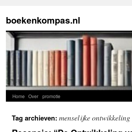
Ga
naar
boekenkompas.nl
de
inhoud
Home
Over
promotie
menselijke ontwikkeling
Tag archieven: