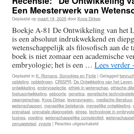
Recensie: “De Ontwikkeling v
Een Meesterwerk van Wetensc
Geplaatst op
maart 19, 2025
door
Koos Dirkse
Boekje A-81 De Ontwikkeling van het 
is een absoluut indrukwekkend en diep
wetenschappelijk als filosofisch aan de 
boek is niet zomaar een academische ve
embryologie; het is een …
Lees verder
Geplaatst in
K. Romans, Sprookjes en Fictie
|
Getagged
bevruch
celdeling
,
celdelingen
,
CRISPR
,
De Ontwikkeling van het Leven
ontwikkeling
,
embryoselectie
,
ethiek in wetenschap
,
ethische di
foetusontwikkeling
,
geboorte
,
genetica
,
genetische technologieë
zwangerschap
,
Koos Dirkse
,
levensvragen.
,
medische literatuur
wetenschappen
,
menselijke betekenis
,
menselijke ontwikkeling
,
prenataal
,
prenatale diagnostiek
,
stress
,
technologie in embryol
toxines
,
voeding
,
wetenschappelijke complexiteit
,
wetenschappel
zenuwstelsel
,
zygote
|
Reacties uitgeschakeld
voor
Recensie: