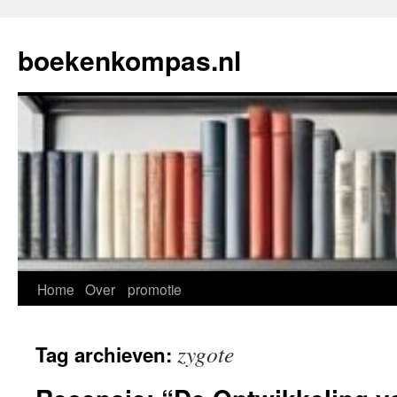
Ga
naar
boekenkompas.nl
de
inhoud
Home
Over
promotie
zygote
Tag archieven: