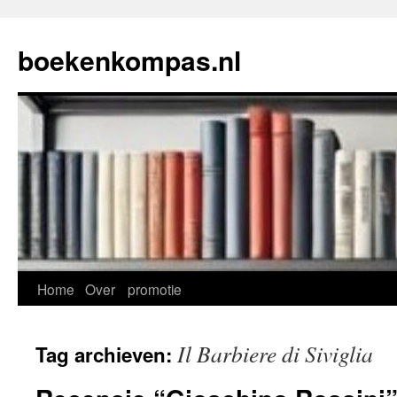
Ga
naar
boekenkompas.nl
de
inhoud
Home
Over
promotie
Il Barbiere di Siviglia
Tag archieven: