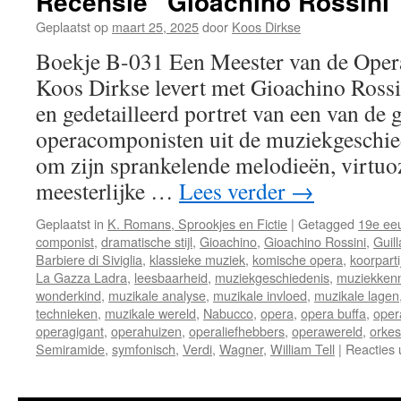
Recensie “Gioachino Rossini
Geplaatst op
maart 25, 2025
door
Koos Dirkse
Boekje B-031 Een Meester van de Opera
Koos Dirkse levert met Gioachino Ross
en gedetailleerd portret van een van de 
operacomponisten uit de muziekgeschie
om zijn sprankelende melodieën, virtuo
meesterlijke …
Lees verder
→
Geplaatst in
K. Romans, Sprookjes en Fictie
|
Getagged
19e ee
componist
,
dramatische stijl
,
Gioachino
,
Gioachino Rossini
,
Guil
Barbiere di Siviglia
,
klassieke muziek
,
komische opera
,
koorparti
La Gazza Ladra
,
leesbaarheid
,
muziekgeschiedenis
,
muziekkenn
wonderkind
,
muzikale analyse
,
muzikale invloed
,
muzikale lagen
technieken
,
muzikale wereld
,
Nabucco
,
opera
,
opera buffa
,
oper
operagigant
,
operahuizen
,
operaliefhebbers
,
operawereld
,
orkes
Semiramide
,
symfonisch
,
Verdi
,
Wagner
,
William Tell
|
Reacties 