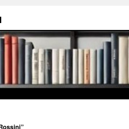
l
Rossini”