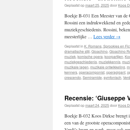
Geplaatst op
maart 25, 2025
door
Koos D
Boekje B-031 Een Meester van de O
Rossini een indrukwekkend en gedet
muziekgeschiedenis. Rossini, beken
meesterlijke …
Lees verder
→
Geplaatst in
K. Romans, Sprookjes en Fic
dramatische stijl
,
Gioachino
,
Gioachino Ro
muziek
,
komische opera
,
koorpartijen
,
Koo
muziekgeschiedenis
,
muziekkennis
,
muzie
muzikale lagen
,
muzikale ontwikkeling
,
m
kenners
,
operacomponist
,
operagigant
,
o
crescendo
,
Semiramide
,
symfonisch
,
Verd
Recensie: ‘Giuseppe V
Geplaatst op
maart 24, 2025
door
Koos D
Boekje B-032 Koos Dirkse brengt i
een van de grootste operacomponisten
Verdi’s leven en werk, maar ook ee