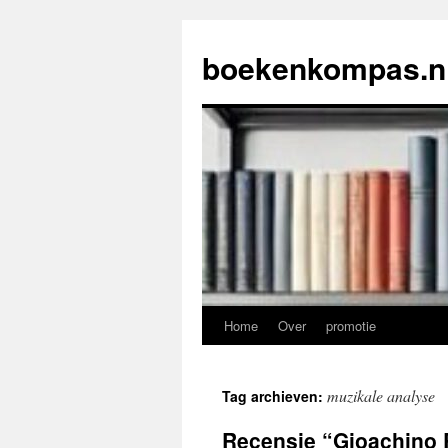
Ga
naar
boekenkompas.n
de
inhoud
Home
Over
promotie
muzikale analyse
Tag archieven:
Recensie “Gioachino 