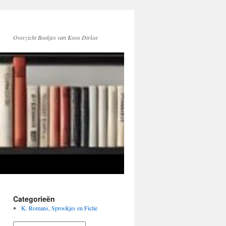
Overzicht Boekjes van Koos Dirkse
Categorieën
K. Romans, Sprookjes en Fictie