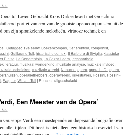
irkse
pera tot Leven Gebracht Koos Dirkse levert met Gioachino
ailleerd portret van een van de grootste operacomponisten uit de
d om zijn sprankelende melodieën, virtuoze techniek en
tie
|
Getagged
19e eeuw
,
Boekenkompas
,
Cenerentola
,
componist
,
ssini
,
Guillaume Tell
,
historische context
,
Il Barbiere di Siviglia
,
klassieke
s Dirkse
,
La Cenerentola
,
La Gazza Ladra
,
leesbaarheid
,
kliteratuur
,
muzikaal wonderkind
,
muzikale analyse
,
muzikale invloed
,
uzikale technieken
,
muzikale wereld
,
Nabucco
,
opera
,
opera buffa
,
opera-
perahuizen
,
operaliefhebbers
,
operawereld
,
orkestraties
,
Rossini
,
Rossini-
i
,
Wagner
,
William Tell
|
Reacties uitgeschakeld
voor
Recensie
“Gioachino
Rossini”
erdi, Een Meester van de Opera’
irkse
n Giuseppe Verdi een meeslepende en diepgaande biografie over
 aller tijden. Dit boek is niet alleen een historisch overzicht van
n inzichtelijke analyse van …
Lees verder
→