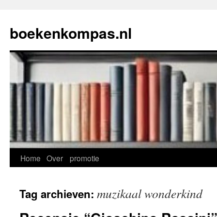
Ga
naar
boekenkompas.nl
de
inhoud
Home
Over
promotie
muzikaal wonderkind
Tag archieven: