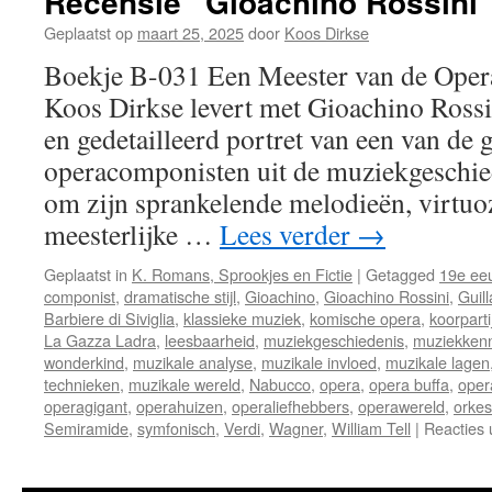
Recensie “Gioachino Rossini
Geplaatst op
maart 25, 2025
door
Koos Dirkse
Boekje B-031 Een Meester van de Opera
Koos Dirkse levert met Gioachino Ross
en gedetailleerd portret van een van de 
operacomponisten uit de muziekgeschie
om zijn sprankelende melodieën, virtuo
meesterlijke …
Lees verder
→
Geplaatst in
K. Romans, Sprookjes en Fictie
|
Getagged
19e ee
componist
,
dramatische stijl
,
Gioachino
,
Gioachino Rossini
,
Guil
Barbiere di Siviglia
,
klassieke muziek
,
komische opera
,
koorparti
La Gazza Ladra
,
leesbaarheid
,
muziekgeschiedenis
,
muziekkenn
wonderkind
,
muzikale analyse
,
muzikale invloed
,
muzikale lagen
technieken
,
muzikale wereld
,
Nabucco
,
opera
,
opera buffa
,
oper
operagigant
,
operahuizen
,
operaliefhebbers
,
operawereld
,
orkes
Semiramide
,
symfonisch
,
Verdi
,
Wagner
,
William Tell
|
Reacties 