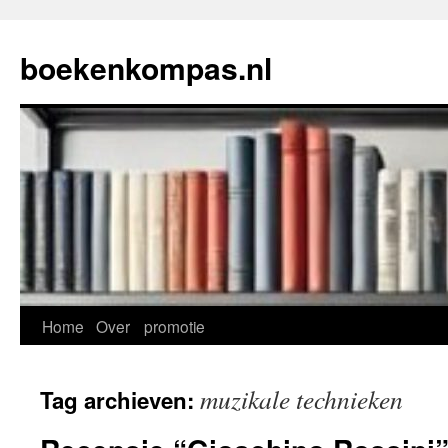
Ga
naar
boekenkompas.nl
de
inhoud
Home
Over
promotie
muzikale technieken
Tag archieven: