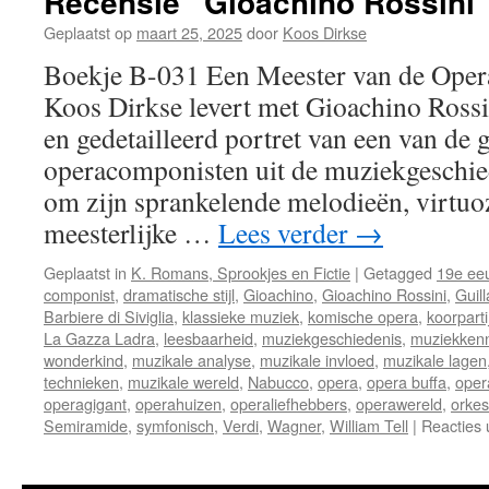
Recensie “Gioachino Rossini
Geplaatst op
maart 25, 2025
door
Koos Dirkse
Boekje B-031 Een Meester van de Opera
Koos Dirkse levert met Gioachino Ross
en gedetailleerd portret van een van de 
operacomponisten uit de muziekgeschie
om zijn sprankelende melodieën, virtuo
meesterlijke …
Lees verder
→
Geplaatst in
K. Romans, Sprookjes en Fictie
|
Getagged
19e ee
componist
,
dramatische stijl
,
Gioachino
,
Gioachino Rossini
,
Guil
Barbiere di Siviglia
,
klassieke muziek
,
komische opera
,
koorparti
La Gazza Ladra
,
leesbaarheid
,
muziekgeschiedenis
,
muziekkenn
wonderkind
,
muzikale analyse
,
muzikale invloed
,
muzikale lagen
technieken
,
muzikale wereld
,
Nabucco
,
opera
,
opera buffa
,
oper
operagigant
,
operahuizen
,
operaliefhebbers
,
operawereld
,
orkes
Semiramide
,
symfonisch
,
Verdi
,
Wagner
,
William Tell
|
Reacties 