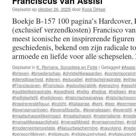
Franciscus van Assisi
Geplaatst op
oktober 26, 2025
door
Koos Dirkse
Boekje B-157 100 pagina’s Hardcover,
(exclusief verzendkosten) Francisco van 
meest iconische en inspirerende figuren u
geschiedenis, bekend om zijn radicale t
armoede en liefde voor alle schepselen
Geplaatst in
K. Romans, Sprookjes en Fictie
|
Getagged
#Assisi
#brieven
,
#broederschap
,
#christelijkewaarden
,
#contemporaini
#dienstbaarheid
,
#dieren
,
#educatief
,
#ethischeinspiratie
,
#ethi
#Franciscanen
,
#Francisco
,
#geloofspraktijk
,
#genezing
,
#geschi
#goddelijkeinspiratie
,
#goedheid
,
#heilig
,
#heilige
,
#heiligen
,
#he
#heiligleefstijl
,
#heiligleven
,
#historischeanalyse
,
#historischecon
#inspirerendefiguur
,
#inzicht
,
#Italiaanse
,
#kerk
,
#leer
,
#leermees
#levenservaringen
,
#levensfilosofie.
,
#levenslessen
,
#levenstijl
,
#maatschappelijkeimpact
,
#maatschappij
,
#materialisme
,
#mede
#menselijkewaardigheid
,
#menselijkheid
,
#mensenrechten
,
#mid
#moderneinterpretatie
,
#Natuurbescherming
,
#navolging
,
#nede
#persoonlijkleven
,
#religieuze
,
#religieuzeinvloed
,
#religieuzeor