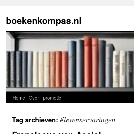
Ga
naar
boekenkompas.nl
de
inhoud
Home
Over
promotie
#levenservaringen
Tag archieven: