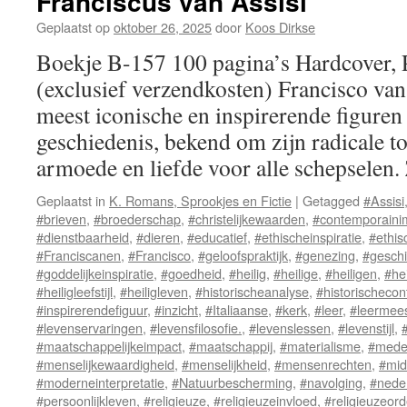
Franciscus van Assisi
Geplaatst op
oktober 26, 2025
door
Koos Dirkse
Boekje B-157 100 pagina’s Hardcover,
(exclusief verzendkosten) Francisco van 
meest iconische en inspirerende figuren u
geschiedenis, bekend om zijn radicale t
armoede en liefde voor alle schepselen
Geplaatst in
K. Romans, Sprookjes en Fictie
|
Getagged
#Assisi
#brieven
,
#broederschap
,
#christelijkewaarden
,
#contemporaini
#dienstbaarheid
,
#dieren
,
#educatief
,
#ethischeinspiratie
,
#ethi
#Franciscanen
,
#Francisco
,
#geloofspraktijk
,
#genezing
,
#geschi
#goddelijkeinspiratie
,
#goedheid
,
#heilig
,
#heilige
,
#heiligen
,
#he
#heiligleefstijl
,
#heiligleven
,
#historischeanalyse
,
#historischecon
#inspirerendefiguur
,
#inzicht
,
#Italiaanse
,
#kerk
,
#leer
,
#leermees
#levenservaringen
,
#levensfilosofie.
,
#levenslessen
,
#levenstijl
,
#maatschappelijkeimpact
,
#maatschappij
,
#materialisme
,
#mede
#menselijkewaardigheid
,
#menselijkheid
,
#mensenrechten
,
#mid
#moderneinterpretatie
,
#Natuurbescherming
,
#navolging
,
#nede
#persoonlijkleven
,
#religieuze
,
#religieuzeinvloed
,
#religieuzeor