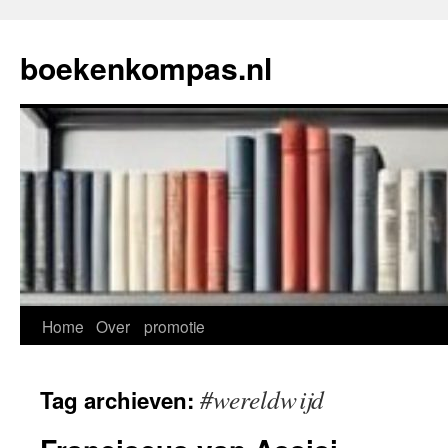
Ga
naar
boekenkompas.nl
de
inhoud
Home
Over
promotie
#wereldwijd
Tag archieven: